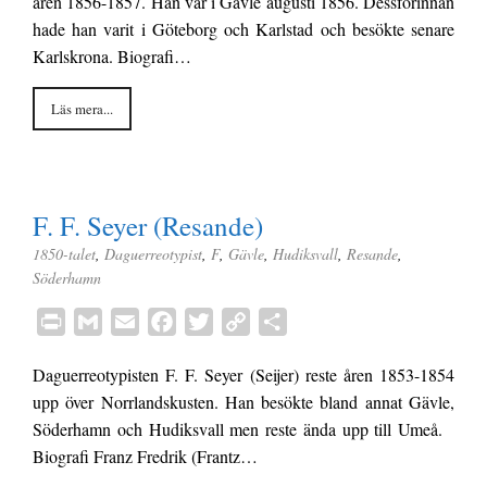
åren 1856-1857. Han var i Gävle augusti 1856. Dessförinnan
n
i
i
e
t
y
a
hade han varit i Göteborg och Karlstad och besökte senare
t
l
l
b
t
L
Karlskrona. Biografi…
o
e
i
o
r
n
Läs mera...
k
k
F. F. Seyer (Resande)
1850-talet
,
Daguerreotypist
,
F
,
Gävle
,
Hudiksvall
,
Resande
,
Söderhamn
P
G
E
F
T
C
D
r
m
m
a
w
o
e
Daguerreotypisten F. F. Seyer (Seijer) reste åren 1853-1854
i
a
a
c
i
p
l
upp över Norrlandskusten. Han besökte bland annat Gävle,
n
i
i
e
t
y
a
Söderhamn och Hudiksvall men reste ända upp till Umeå.
t
l
l
b
t
L
Biografi Franz Fredrik (Frantz…
o
e
i