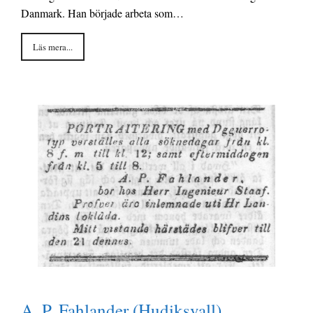
Danmark. Han började arbeta som…
o
e
i
o
r
n
Läs mera...
k
k
A. P. Fahlander (Hudiksvall)