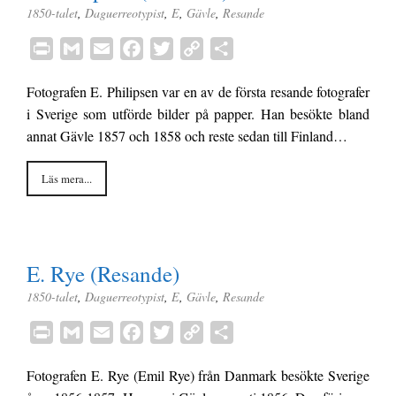
1850-talet
,
Daguerreotypist
,
E
,
Gävle
,
Resande
P
G
E
F
T
C
D
r
m
m
a
w
o
e
Fotografen E. Philipsen var en av de första resande fotografer
i
a
a
c
i
p
l
i Sverige som utförde bilder på papper. Han besökte bland
n
i
i
e
t
y
a
annat Gävle 1857 och 1858 och reste sedan till Finland…
t
l
l
b
t
L
o
e
i
Läs mera...
o
r
n
k
k
E. Rye (Resande)
1850-talet
,
Daguerreotypist
,
E
,
Gävle
,
Resande
P
G
E
F
T
C
D
r
m
m
a
w
o
e
Fotografen E. Rye (Emil Rye) från Danmark besökte Sverige
i
a
a
c
i
p
l