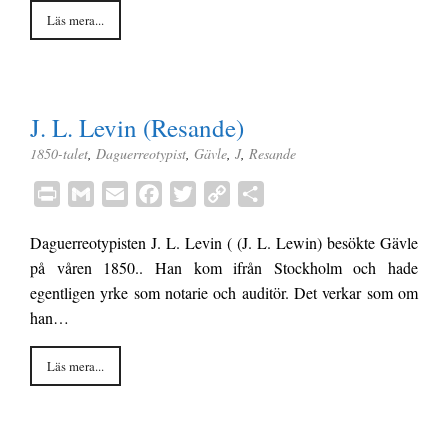
o
r
n
Läs mera...
k
k
J. L. Levin (Resande)
1850-talet
,
Daguerreotypist
,
Gävle
,
J
,
Resande
P
G
E
F
T
C
D
r
m
m
a
w
o
e
Daguerreotypisten J. L. Levin ( (J. L. Lewin) besökte Gävle
i
a
a
c
i
p
l
på våren 1850.. Han kom ifrån Stockholm och hade
n
i
i
e
t
y
a
egentligen yrke som notarie och auditör. Det verkar som om
t
l
l
b
t
L
han…
o
e
i
o
r
n
Läs mera...
k
k