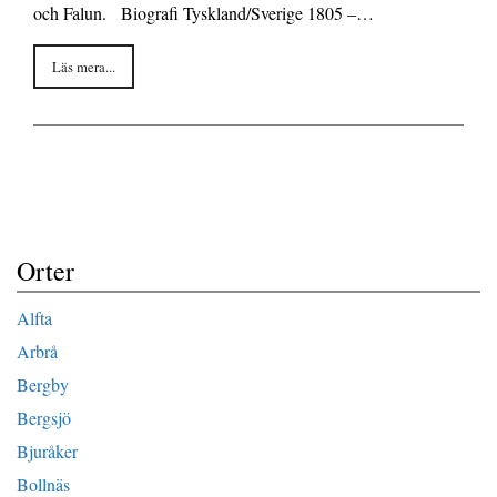
och Falun. Biografi Tyskland/Sverige 1805 –…
o
e
i
o
r
n
Läs mera...
k
k
Orter
Alfta
Arbrå
Bergby
Bergsjö
Bjuråker
Bollnäs