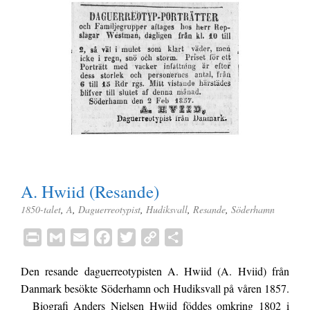
A. Hwiid (Resande)
1850-talet
,
A
,
Daguerreotypist
,
Hudiksvall
,
Resande
,
Söderhamn
P
G
E
F
T
C
D
r
m
m
a
w
o
e
Den resande daguerreotypisten A. Hwiid (A. Hviid) från
i
a
a
c
i
p
l
Danmark besökte Söderhamn och Hudiksvall på våren 1857.
n
i
i
e
t
y
a
Biografi Anders Nielsen Hwiid föddes omkring 1802 i
t
l
l
b
t
L