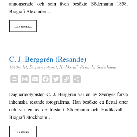
annonserade och som även besökte Söderhamn 1858.
o
e
i
Biografi Alexander…
o
r
n
k
k
Läs mera...
C. J. Berggrén (Resande)
1840-talet
,
Daguerreotypist
,
Hudiksvall
,
Resande
,
Söderhamn
P
G
E
F
T
C
D
r
m
m
a
w
o
e
Daguerreotypisten C. J. Berggrén var en av Sveriges första
i
a
a
c
i
p
l
inhemska resande fotograferna. Han besökte ett flertal orter
n
i
i
e
t
y
a
och var en av de första i Söderhamn och Hudiksvall.
t
l
l
b
t
L
Biografi Stockholm…
o
e
i
o
r
n
Läs mera...
k
k