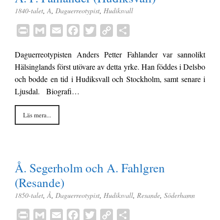
1840-talet
,
A
,
Daguerreotypist
,
Hudiksvall
P
G
E
F
T
C
D
r
m
m
a
w
o
e
Daguerreotypisten Anders Petter Fahlander var sannolikt
i
a
a
c
i
p
l
Hälsinglands först utövare av detta yrke. Han föddes i Delsbo
n
i
i
e
t
y
a
och bodde en tid i Hudiksvall och Stockholm, samt senare i
t
l
l
b
t
L
Ljusdal. Biografi…
o
e
i
o
r
n
Läs mera...
k
k
Å. Segerholm och A. Fahlgren
(Resande)
1850-talet
,
Å
,
Daguerreotypist
,
Hudiksvall
,
Resande
,
Söderhamn
P
G
E
F
T
C
D