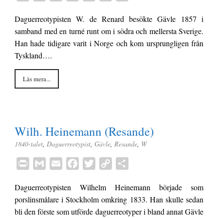
r
m
m
a
w
o
e
Daguerreotypisten W. de Renard besökte Gävle 1857 i
i
a
a
c
i
p
l
samband med en turné runt om i södra och mellersta Sverige.
n
i
i
e
t
y
a
Han hade tidigare varit i Norge och kom ursprungligen från
t
l
l
b
t
L
Tyskland….
o
e
i
o
r
n
Läs mera...
k
k
Wilh. Heinemann (Resande)
1840-talet
,
Daguerreotypist
,
Gävle
,
Resande
,
W
P
G
E
F
T
C
D
r
m
m
a
w
o
e
Daguerreotypisten Wilhelm Heinemann började som
i
a
a
c
i
p
l
porslinsmålare i Stockholm omkring 1833. Han skulle sedan
n
i
i
e
t
y
a
bli den förste som utförde daguerreotyper i bland annat Gävle
t
l
l
b
t
L