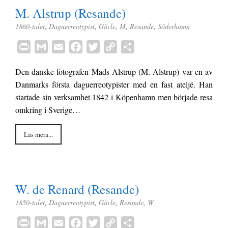
M. Alstrup (Resande)
1860-talet
,
Daguerreotypist
,
Gävle
,
M
,
Resande
,
Söderhamn
P
G
E
F
T
C
D
r
m
m
a
w
o
e
Den danske fotografen Mads Alstrup (M. Alstrup) var en av
i
a
a
c
i
p
l
Danmarks första daguerreotypister med en fast ateljé. Han
n
i
i
e
t
y
a
startade sin verksamhet 1842 i Köpenhamn men började resa
t
l
l
b
t
L
omkring i Sverige…
o
e
i
o
r
n
Läs mera...
k
k
W. de Renard (Resande)
1850-talet
,
Daguerreotypist
,
Gävle
,
Resande
,
W
P
G
E
F
T
C
D