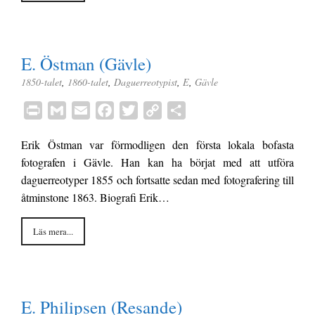
E. Östman (Gävle)
1850-talet
,
1860-talet
,
Daguerreotypist
,
E
,
Gävle
P
G
E
F
T
C
D
r
m
m
a
w
o
e
Erik Östman var förmodligen den första lokala bofasta
i
a
a
c
i
p
l
fotografen i Gävle. Han kan ha börjat med att utföra
n
i
i
e
t
y
a
daguerreotyper 1855 och fortsatte sedan med fotografering till
t
l
l
b
t
L
åtminstone 1863. Biografi Erik…
o
e
i
o
r
n
Läs mera...
k
k
E. Philipsen (Resande)