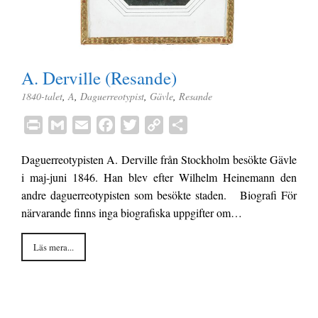
A. Derville (Resande)
1840-talet
,
A
,
Daguerreotypist
,
Gävle
,
Resande
P
G
E
F
T
C
D
r
m
m
a
w
o
e
Daguerreotypisten A. Derville från Stockholm besökte Gävle
i
a
a
c
i
p
l
i maj-juni 1846. Han blev efter Wilhelm Heinemann den
n
i
i
e
t
y
a
andre daguerreotypisten som besökte staden. Biografi För
t
l
l
b
t
L
närvarande finns inga biografiska uppgifter om…
o
e
i
o
r
n
Läs mera...
k
k