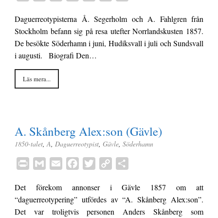
r
m
m
a
w
o
e
Daguerreotypisterna Å. Segerholm och A. Fahlgren från
i
a
a
c
i
p
l
Stockholm befann sig på resa utefter Norrlandskusten 1857.
n
i
i
e
t
y
a
De besökte Söderhamn i juni, Hudiksvall i juli och Sundsvall
t
l
l
b
t
L
i augusti. Biografi Den…
o
e
i
o
r
n
Läs mera...
k
k
A. Skånberg Alex:son (Gävle)
1850-talet
,
A
,
Daguerreotypist
,
Gävle
,
Söderhamn
P
G
E
F
T
C
D
r
m
m
a
w
o
e
Det förekom annonser i Gävle 1857 om att
i
a
a
c
i
p
l
“daguerreotypering” utfördes av “A. Skånberg Alex:son”.
n
i
i
e
t
y
a
Det var troligtvis personen Anders Skånberg som
t
l
l
b
t
L