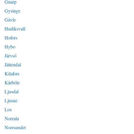
Gnarp
Gysinge
Gävle
Hudiksvall
Hofors
Hybo
Järvsö
Jättendal
Kilafors
Kårböle
Ljusdal
Ljusne
Los
Norrala
Norrsundet