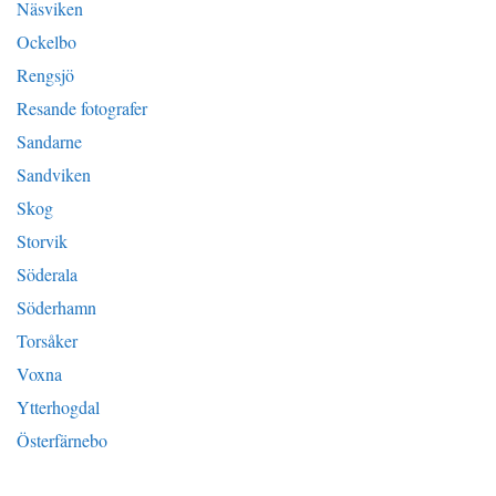
Näsviken
Ockelbo
Rengsjö
Resande fotografer
Sandarne
Sandviken
Skog
Storvik
Söderala
Söderhamn
Torsåker
Voxna
Ytterhogdal
Österfärnebo