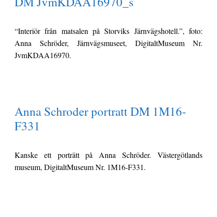
DM JvmKDAA16970_s
“Interiör från matsalen på Storviks Järnvägshotell.”, foto:
Anna Schröder, Järnvägsmuseet, DigitaltMuseum Nr.
JvmKDAA16970.
Anna Schroder portratt DM 1M16-
F331
Kanske ett porträtt på Anna Schröder. Västergötlands
museum, DigitaltMuseum Nr. 1M16-F331.