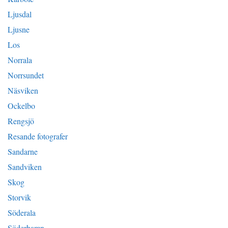
Ljusdal
Ljusne
Los
Norrala
Norrsundet
Näsviken
Ockelbo
Rengsjö
Resande fotografer
Sandarne
Sandviken
Skog
Storvik
Söderala
Söderhamn