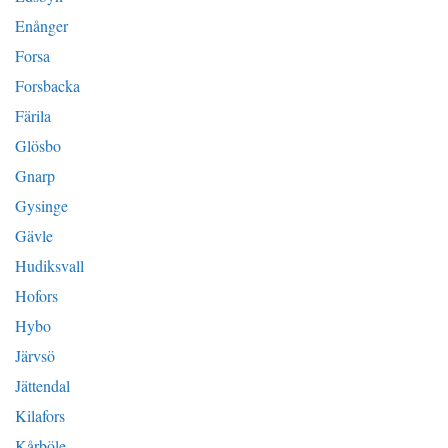
Enånger
Forsa
Forsbacka
Färila
Glösbo
Gnarp
Gysinge
Gävle
Hudiksvall
Hofors
Hybo
Järvsö
Jättendal
Kilafors
Kårböle