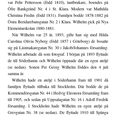
var Pehr Pettersson (född 1810), lantbrukare, boendes på
Öfre Bankgränd Nr. 4 i St. Klara. Modern var Mathilda
Christina Fredin (född 1831). Familjen bodde 1878-1882 på
Östra Beridarebansgatan Nr. 2 i Klara. Wilhelm gick på Nya
Elementarskolan 1880-1881.
När Wilhelm var 25 år, 1893, gifte han sig med Hilda
Carolina Olivia Nyberg (född 1857 i Göteborg) de bosatte
sig på Lästmakaregatan Nr. 30 i Jakob/Johannes församling.
Wilhelm arbetade då som fotograf. I början på 1893 flyttade
de till Söderhamn och Wilhelm öppnade där en egen ateljé
(se nedan). Sonen Per Georg Wilhelm föddes den 4 juli
samma år.
Wilhelm hade en ateljé i Söderhamn fram till 1901 då
familjen flyttade tillbaka till Stockholm. Där bodde de på
Kommendörsgatan Nr. 44 i Hedvig Eleonora församling fram
till 1905, och sedan på Uppsalagatan Nr. 16 i Adolf Fredrik
församling. I Stockholm hade Wilhelm en egen ateljé på
Grevgatan Nr. 38 (se nedan). De flyttade 1910 till Spånga