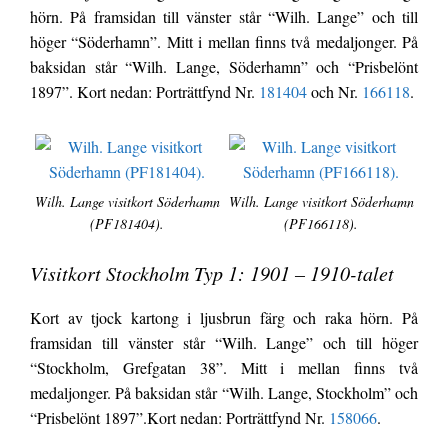
hörn. På framsidan till vänster står “Wilh. Lange” och till
höger “Söderhamn”. Mitt i mellan finns två medaljonger. På
baksidan står “Wilh. Lange, Söderhamn” och “Prisbelönt
1897”. Kort nedan: Porträttfynd Nr.
181404
och Nr.
166118
.
Wilh. Lange visitkort Söderhamn
Wilh. Lange visitkort Söderhamn
(PF181404).
(PF166118).
Visitkort Stockholm Typ 1: 1901 – 1910-talet
Kort av tjock kartong i ljusbrun färg och raka hörn. På
framsidan till vänster står “Wilh. Lange” och till höger
“Stockholm, Grefgatan 38”. Mitt i mellan finns två
medaljonger. På baksidan står “Wilh. Lange, Stockholm” och
“Prisbelönt 1897”.Kort nedan: Porträttfynd Nr.
158066
.