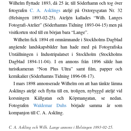
Wilhelm flyttade 1893, då 25 år, till Söderhamn och tog över
fotografen
C. A. Asklings
ateljé på Oxtorgsgatan Nr. 32
(Helsingen 1893-02-25). Ateljén kallades “Wilh. Langes
Fotografi-Atelier” (Söderhamns Tidning 1893-04-15) men på
visitkorten stod till en början bara “Lange”.
Wilhelm fick 1894 ett omnämnande i Stockholms Dagblad
angående landskapsbilder han hade med på Fotografiska
Utställningen i Industripalatset i Stockholm (Stockholms
Dagblad 1894-11-04). I en annons från 1896 sålde han
turistkameran “Non Plus Ultra” samt film, papper och
kemikalier (Söderhamns Tidning 1896-08-17).
I mars 1898 annonserade Wilhelm om att han tänkte lämna
Asklings ateljé och flytta till en, troligen, nybyggd ateljé vid
korsningen Källgatan och Köpmangatan, se nedan.
Fotografen
Waldemar Duhs
började samma år som
kompanjon till C. A. Askling.
C. A. Askling och Wilh. Lange annons i Helsingen 1893-02-25.