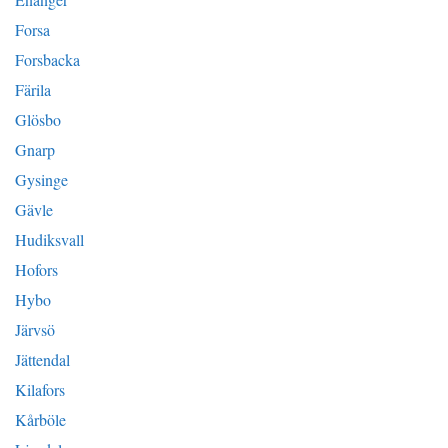
Forsa
Forsbacka
Färila
Glösbo
Gnarp
Gysinge
Gävle
Hudiksvall
Hofors
Hybo
Järvsö
Jättendal
Kilafors
Kårböle