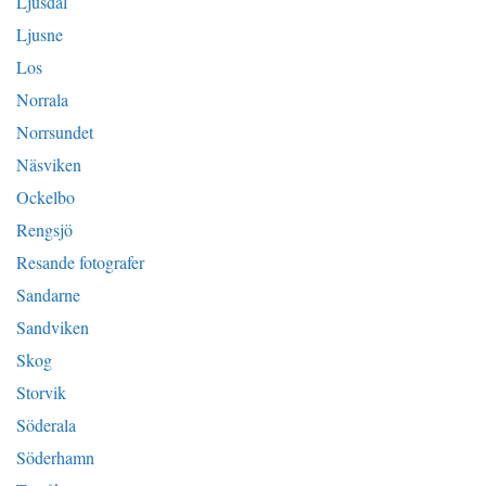
Ljusdal
Ljusne
Los
Norrala
Norrsundet
Näsviken
Ockelbo
Rengsjö
Resande fotografer
Sandarne
Sandviken
Skog
Storvik
Söderala
Söderhamn