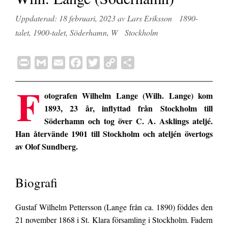
Kategorier
18 februari, 2023
av
Lars Eriksson
1890-
Etiketter
talet
,
1900-talet
,
Söderhamn
,
W
Stockholm
P
G
E
F
T
C
D
r
m
m
a
w
o
e
F
i
a
a
c
i
p
l
otografen Wilhelm Lange (Wilh. Lange) kom
n
i
i
e
t
y
a
1893, 23 år, inflyttad från Stockholm till
t
l
l
b
t
L
Söderhamn och tog över C. A. Asklings ateljé.
o
e
i
Han återvände 1901 till Stockholm och ateljén övertogs
o
r
n
av Olof Sundberg.
k
k
Biografi
Gustaf Wilhelm Pettersson (Lange från ca. 1890) föddes den
21 november 1868 i St. Klara församling i Stockholm. Fadern